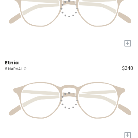
+
Etnia
$340
5 NARVAL O
+