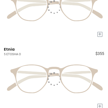
+
Etnia
$355
5 ETOSHA O
+