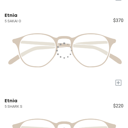
Etnia
$370
5 SAKAI O
+
Etnia
$220
5 SHARK S