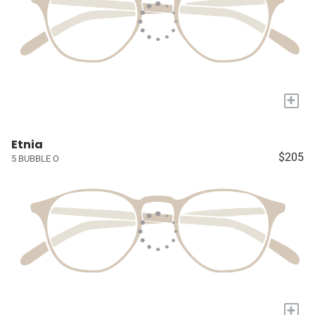
+
Etnia
$205
5 BUBBLE O
+