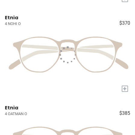
Etnia
$370
4 NOHI O
+
Etnia
$385
4 OATMAN O