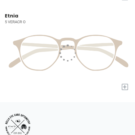
Etnia
5 VERACR O
+