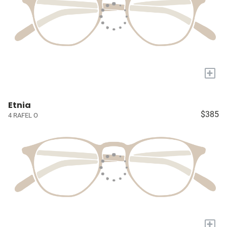
+
Etnia
$385
4 RAFEL O
+