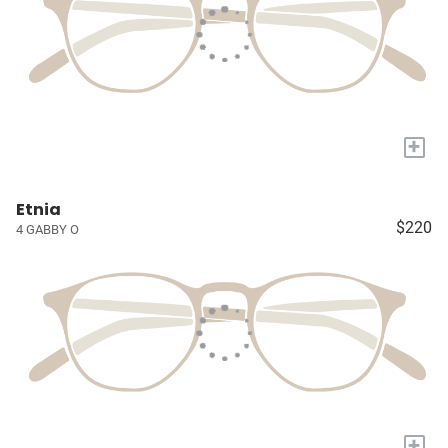
+
Etnia
$220
4 GABBY O
+