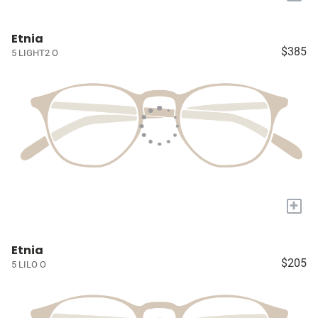
Etnia
$385
5 LIGHT2 O
+
Etnia
$205
5 LILO O