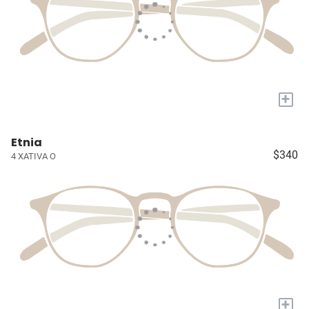
+
Etnia
$340
4 XATIVA O
+