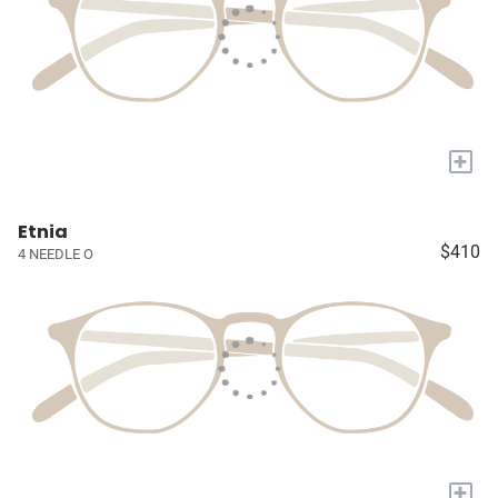
+
Etnia
$410
4 NEEDLE O
+