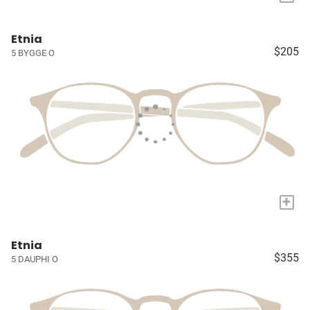
Etnia
$205
5 BYGGE O
+
Etnia
$355
5 DAUPHI O