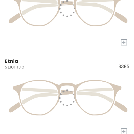
+
Etnia
$385
5 LIGH13 O
+