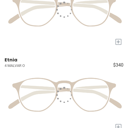
+
Etnia
$340
4 MALVAR O
+