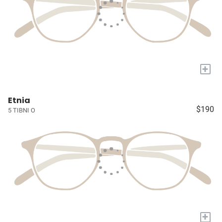
+
Etnia
$190
5 TIBNI O
+