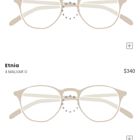
+
Etnia
$340
4 MALVAR O
+