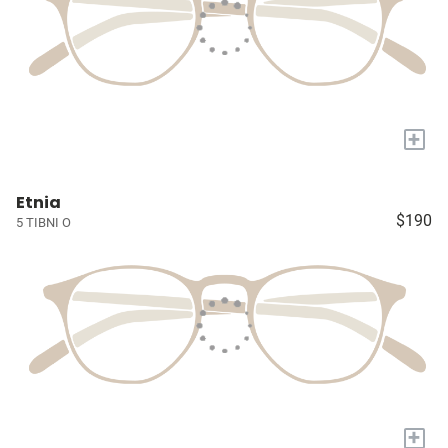
+
Etnia
$190
5 TIBNI O
+