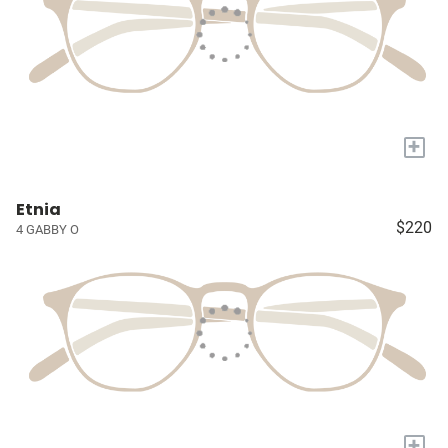
+
Etnia
$220
4 GABBY O
+