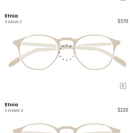
Etnia
$370
5 SAKAI O
+
Etnia
$220
5 SHARK S