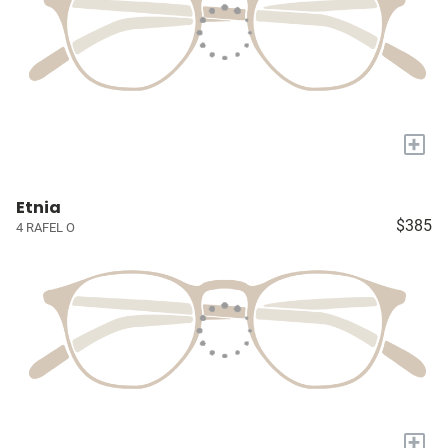
+
Etnia
$385
4 RAFEL O
+