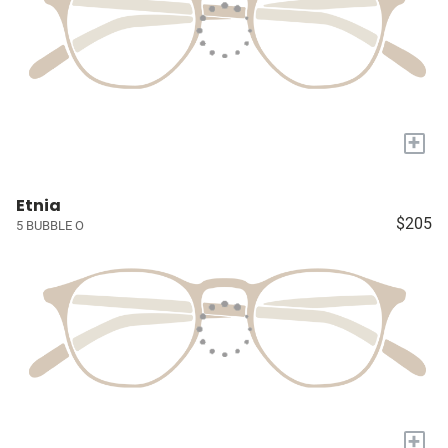
+
Etnia
$205
5 BUBBLE O
+