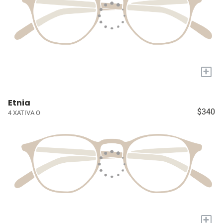
+
Etnia
$340
4 XATIVA O
+