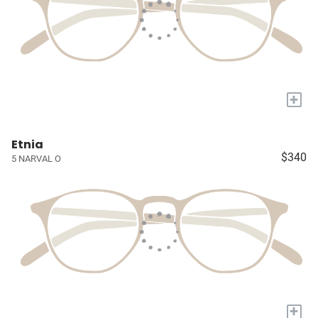
+
Etnia
$340
5 NARVAL O
+