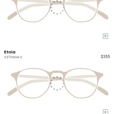
+
Etnia
$355
5 ETOSHA O
+