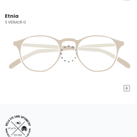
Etnia
5 VERACR O
+