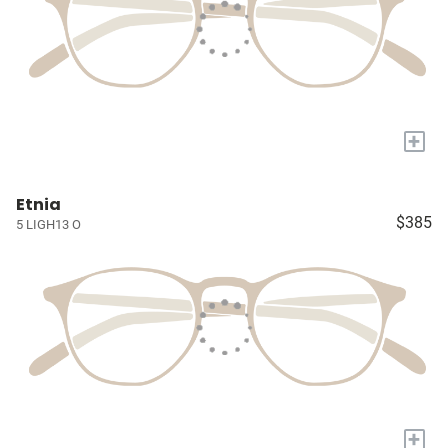
+
Etnia
$385
5 LIGH13 O
+