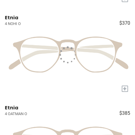
Etnia
$370
4 NOHI O
+
Etnia
$385
4 OATMAN O