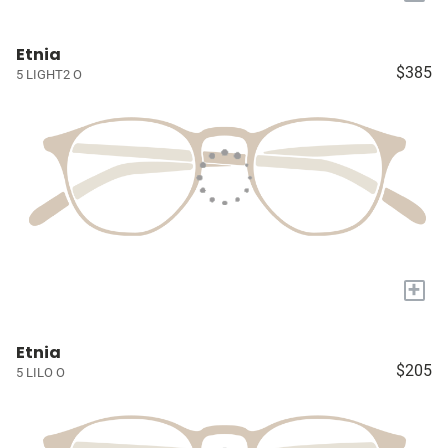
Etnia
$385
5 LIGHT2 O
+
Etnia
$205
5 LILO O