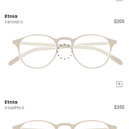
Etnia
$205
5 BYGGE O
+
Etnia
$355
5 DAUPHI O