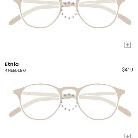
+
Etnia
$410
4 NEEDLE O
+